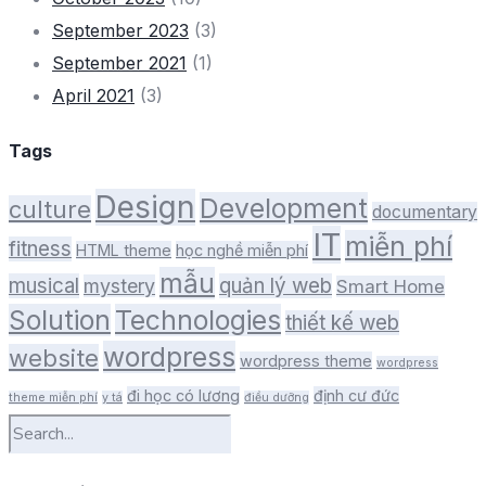
September 2023
(3)
September 2021
(1)
April 2021
(3)
Tags
Design
Development
culture
documentary
IT
miễn phí
fitness
HTML theme
học nghề miễn phí
mẫu
musical
quản lý web
mystery
Smart Home
Solution
Technologies
thiết kế web
wordpress
website
wordpress theme
wordpress
đi học có lương
định cư đức
theme miễn phí
y tá
điều dưỡng