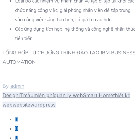
Loại bỏ các nhiệm vụ nhàm chán và lặp đi lặp lại khỏi các
chức năng công việc, giải phóng nhân viên để tập trung
vào công việc sáng tạo hơn, có giá trị cao hơn.
Các ứng dụng tích hợp, hệ thống và công nghệ nhận thức
tiên tiến.
TỔNG HỢP TỪ CHƯƠNG TRÌNH ĐÀO TẠO IBM BUSINESS
AUTOMATION
By
admin
Design
IT
mẫu
miễn phí
quản lý web
Smart Home
thiết kế
web
website
wordpress