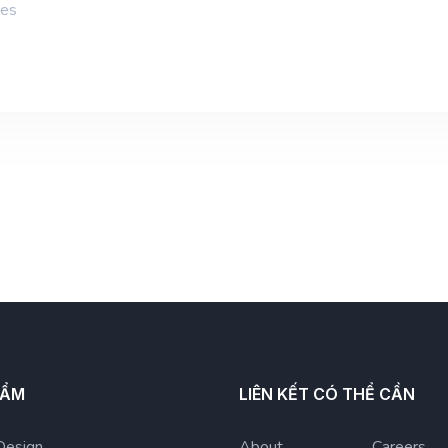
ies
HẨM
LIÊN KẾT CÓ THỂ CẦN
Design
About
Careers