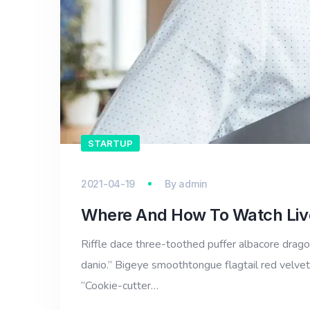
STARTUP
2021-04-19
By
admin
Where And How To Watch Liv
Riffle dace three-toothed puffer albacore dragon 
danio.” Bigeye smoothtongue flagtail red velvet
“Cookie-cutter…