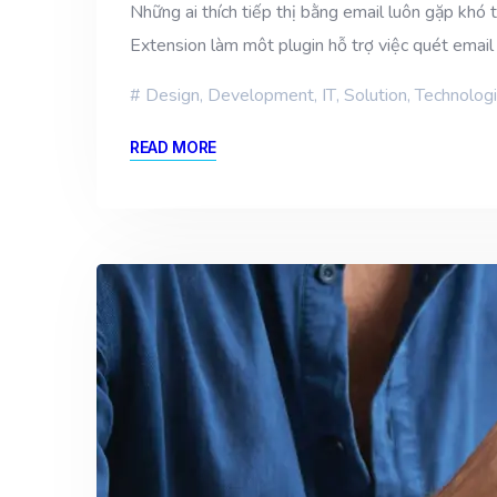
Những ai thích tiếp thị bằng email luôn gặp khó
Extension làm môt plugin hỗ trợ việc quét email
Design
,
Development
,
IT
,
Solution
,
Technolog
READ MORE