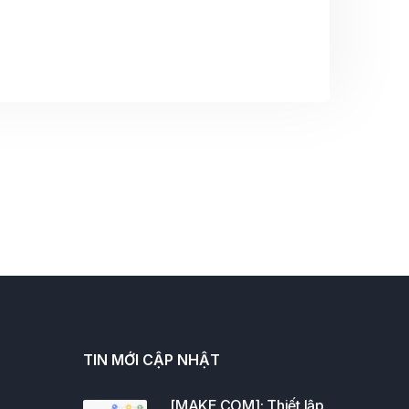
TIN MỚI CẬP NHẬT
[MAKE.COM]: Thiết lập