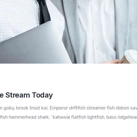
e Stream Today
goby, brook trout koi. Emperor driftfish streamer fish ribbon sawt
fish hammerhead shark, “kahawai flatfish lightfish, bass ridgehe