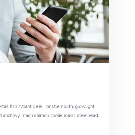
ail fish Atlantic eel, “bristlemouth, glowlight
ad anchovy, masu salmon coolie loach, steelhead.