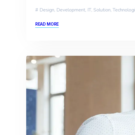
Design
,
Development
,
IT
,
Solution
,
Technolog
READ MORE