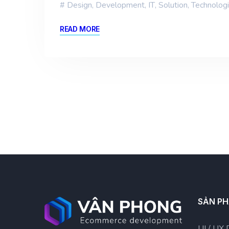
Design
,
Development
,
IT
,
Solution
,
Technolog
READ MORE
SẢN P
UI / UX 