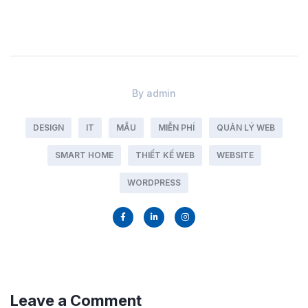
By
admin
DESIGN
IT
MẪU
MIỄN PHÍ
QUẢN LÝ WEB
SMART HOME
THIẾT KẾ WEB
WEBSITE
WORDPRESS
Leave a Comment