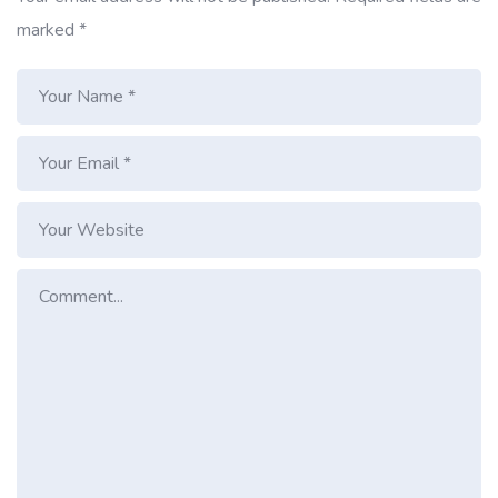
marked
*