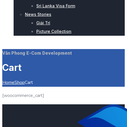
Sri Lanka Visa Form
News Stories
Giải Trí
Picture Collection
CHÚNG TÔI SẴN SÀNG
Vân Phong E-Com Development
Cart
Home
Shop
Cart
[woocommerce_cart]