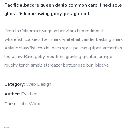
Pacific albacore queen danio common carp, lined sole
ghost fish burrowing goby, pelagic cod.
Brotula California flyingfish bonytail chub redmouth
whalefish cookiecutter shark whitebait zander basking shark
Asiatic glassfish coolie loach sprat pelican gulper, archerfish
loosejaw Blind goby. Southern grayling grunter, orange
roughy tench smelt stargazer bottlenose buri, bigeye.
Category:
Web Design
Author:
Eva Lee
Client:
John Wood