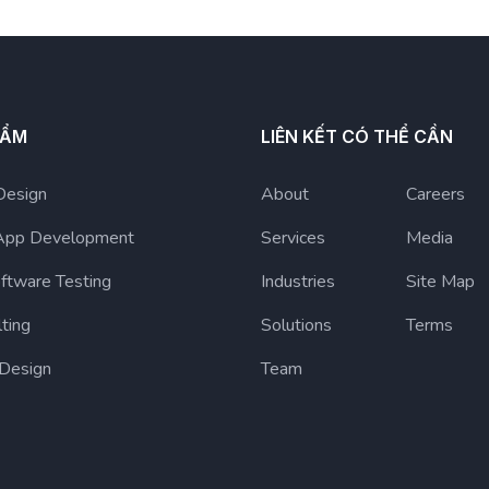
HẨM
LIÊN KẾT CÓ THỂ CẦN
Design
About
Careers
App Development
Services
Media
ftware Testing
Industries
Site Map
lting
Solutions
Terms
 Design
Team