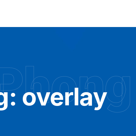
 Phong
g:
overlay